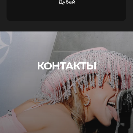
САНКТ-ПЕТЕРБУРГ
КОНЮШЕННАЯ ПЛОЩАДЬ, 2Г
+7 (931) 331-99-44
ROYALNEVA22@GMAIL.COM
АФИШЫ
ГАЛЕРЕЯ
О НАС
МЕНЮ
ЗАЛЫ
ПРОЕКТЫ
ПОЛИТИКА КОНФИДЕНЦИАЛЬНОСТИ
СОГЛАСИЕ НА ОБРАБОТКУ ПЕРСОНАЛЬНЫХ ДАННЫХ